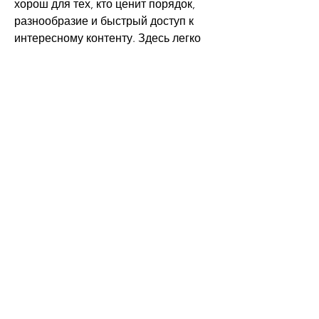
хорош для тех, кто ценит порядок, 
разнообразие и быстрый доступ к 
интересному контенту. Здесь легко 
находить 
фильмы
 для вечера, 
выходных или спокойного отдыха 
после рабочего дня.
Subscribe
Sign Up
©2019 The Anti-Racist Educator.